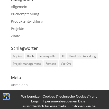
Allgemein
Buchempfehlung
Produktentwicklung
Projekte
Zitate
Schlagwörter
Aquise
Buch
Fehlerquellen
KI
Produktentwicklung
Projektmanagement
Remote
Vor-Ort
Meta
Anmelden
Eintrags-Feed
Wir benutzen Cookies ("technische Cookies") und
WordPress.org
Logs mit personenbezogenen Daten
ausschließlich für essentielle Funktionen wie bei