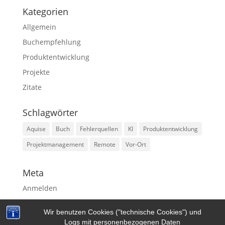
Kategorien
Allgemein
Buchempfehlung
Produktentwicklung
Projekte
Zitate
Schlagwörter
Aquise
Buch
Fehlerquellen
KI
Produktentwicklung
Projektmanagement
Remote
Vor-Ort
Meta
Anmelden
Eintrags-Feed
Wir benutzen Cookies ("technische Cookies") und
WordPress.org
Logs mit personenbezogenen Daten