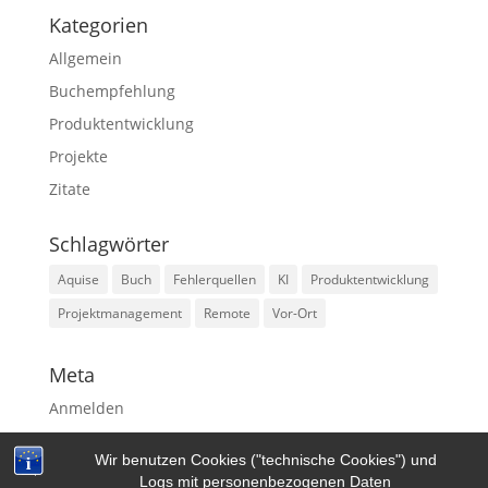
Kategorien
Allgemein
Buchempfehlung
Produktentwicklung
Projekte
Zitate
Schlagwörter
Aquise
Buch
Fehlerquellen
KI
Produktentwicklung
Projektmanagement
Remote
Vor-Ort
Meta
Anmelden
Eintrags-Feed
Wir benutzen Cookies ("technische Cookies") und
WordPress.org
Logs mit personenbezogenen Daten